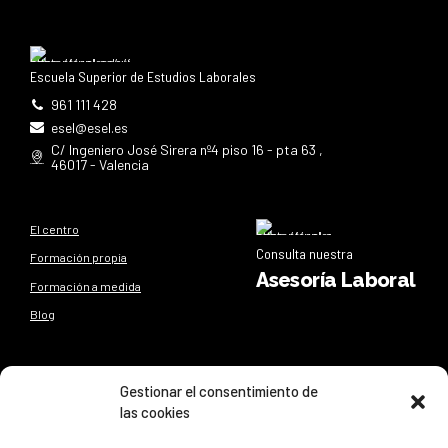
Escuela Superior de Estudios Laborales
961 111 428
esel@esel.es
C/ Ingeniero José Sirera nº4 piso 16 - pta 63 ,
46017 - Valencia
El centro
Consulta nuestra
Formación propia
Asesoría Laboral
Formación a medida
Blog
Síguenos
Gestionar el consentimiento de
las cookies
Síguenos en nuestras redes sociales y entérate de todo lo
que sucede en
ESEL