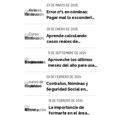
23 DE MARZO DE 2026
Error nº1 en nóminas:
Pagar mal (o esconder)
n
las horas extra
26 DE ENERO DE 2026
Aprende calculando
casos reales de
confección de nóminas
11 DE SEPTIEMBRE DE 2024
Aproveche los últimos
meses del año para usar
ón de
su crédito de formación
bonificada FUNDAE
29 DE FEBRERO DE 2024
Contratos, Nóminas y
Seguridad Social en
ing
Valencia
19 DE FEBRERO DE 2024
La importancia de
formarte en el área