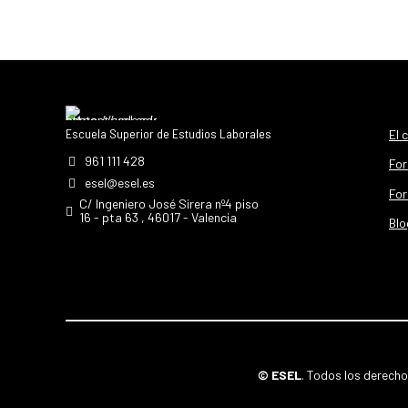
Escuela Superior de Estudios Laborales
El 
961 111 428
For
esel@esel.es
For
C/ Ingeniero José Sirera nº4 piso
16 - pta 63 , 46017 - Valencia
Blo
© ESEL
. Todos los derech