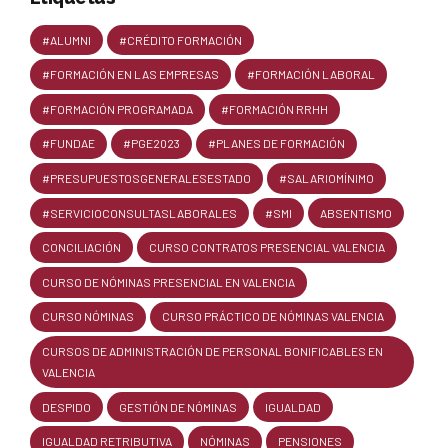
#ALUMNI
#CRÉDITO FORMACIÓN
#FORMACIÓN EN LAS EMPRESAS
#FORMACIÓN LABORAL
#FORMACIÓN PROGRAMADA
#FORMACIÓN RRHH
#FUNDAE
#PGE2023
#PLANES DE FORMACIÓN
#PRESUPUESTOSGENERALESESTADO
#SALARIOMÍNIMO
#SERVICIOCONSULTASLABORALES
#SMI
ABSENTISMO
CONCILIACIÓN
CURSO CONTRATOS PRESENCIAL VALENCIA
CURSO DE NÓMINAS PRESENCIAL EN VALENCIA
CURSO NÓMINAS
CURSO PRÁCTICO DE NÓMINAS VALENCIA
CURSOS DE ADMINISTRACIÓN DE PERSONAL BONIFICABLES EN
VALENCIA
DESPIDO
GESTIÓN DE NÓMINAS
IGUALDAD
IGUALDAD RETRIBUTIVA
NÓMINAS
PENSIONES