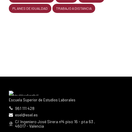
PLANES DE IGUALDAD
TRABAJO A DISTANCIA
Escuela Superior de Estudios Laborales
961 111 428
esel@esel.es
C/ Ingeniero José Sirera nº4 piso 16 - pta 63 ,
46017 - Valencia