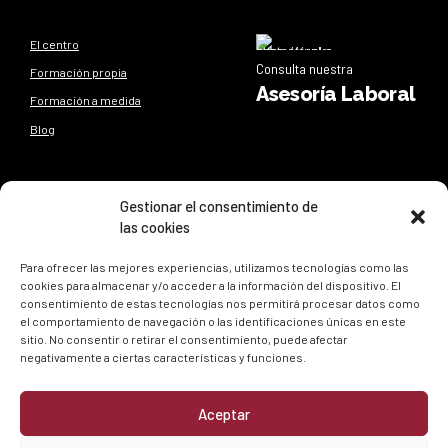
El centro
Consulta nuestra
Formación propia
Asesoría Laboral
Formación a medida
Blog
Síguenos
Gestionar el consentimiento de
las cookies
Síguenos en nuestras redes sociales y entérate de todo lo
que sucede en
ESEL
Para ofrecer las mejores experiencias, utilizamos tecnologías como las
cookies para almacenar y/o acceder a la información del dispositivo. El
consentimiento de estas tecnologías nos permitirá procesar datos como
el comportamiento de navegación o las identificaciones únicas en este
sitio. No consentir o retirar el consentimiento, puede afectar
negativamente a ciertas características y funciones.
Aceptar
Política de privacidad
|
Política de cookies