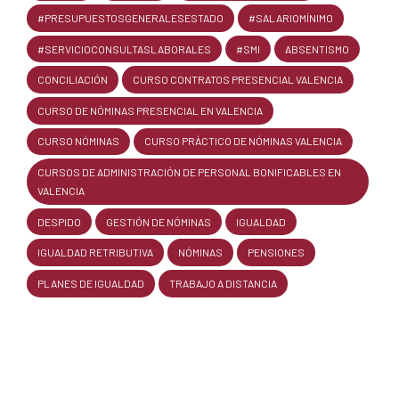
#PRESUPUESTOSGENERALESESTADO
#SALARIOMÍNIMO
#SERVICIOCONSULTASLABORALES
#SMI
ABSENTISMO
CONCILIACIÓN
CURSO CONTRATOS PRESENCIAL VALENCIA
CURSO DE NÓMINAS PRESENCIAL EN VALENCIA
CURSO NÓMINAS
CURSO PRÁCTICO DE NÓMINAS VALENCIA
CURSOS DE ADMINISTRACIÓN DE PERSONAL BONIFICABLES EN
VALENCIA
DESPIDO
GESTIÓN DE NÓMINAS
IGUALDAD
IGUALDAD RETRIBUTIVA
NÓMINAS
PENSIONES
PLANES DE IGUALDAD
TRABAJO A DISTANCIA