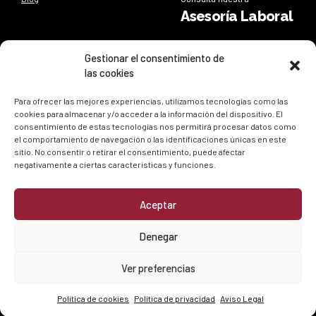
Asesoría Laboral
Síguenos
Gestionar el consentimiento de
las cookies
Síguenos en nuestras redes sociales y entérate de todo lo
que sucede en
ESEL
Para ofrecer las mejores experiencias, utilizamos tecnologías como las
cookies para almacenar y/o acceder a la información del dispositivo. El
consentimiento de estas tecnologías nos permitirá procesar datos como
el comportamiento de navegación o las identificaciones únicas en este
sitio. No consentir o retirar el consentimiento, puede afectar
negativamente a ciertas características y funciones.
Aceptar
Política de privacidad
|
Política de cookies
Denegar
© ESEL
. Todos los derechos reservados.
Desarrollado por
David Crespo
Ver preferencias
Política de cookies
Política de privacidad
Aviso Legal