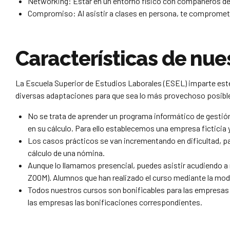
Networking: Estar en un entorno físico con compañeros de c
Compromiso: Al asistir a clases en persona, te compromete
Características de nue
La Escuela Superior de Estudios Laborales (ESEL) imparte este
diversas adaptaciones para que sea lo más provechoso posible p
No se trata de aprender un programa informático de gestión
en su cálculo. Para ello establecemos una empresa ficticia
Los casos prácticos se van incrementando en dificultad, pa
cálculo de una nómina.
Aunque lo llamamos presencial, puedes asistir acudiendo a
ZOOM). Alumnos que han realizado el curso mediante la mod
Todos nuestros cursos son bonificables para las empresas 
las empresas las bonificaciones correspondientes.