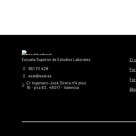
Escuela Superior de Estudios Laborales
El 
961 111 428
For
esel@esel.es
For
C/ Ingeniero José Sirera nº4 piso
16 - pta 63 , 46017 - Valencia
Blo