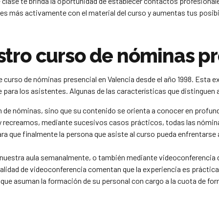
lase te brinda la oportunidad de establecer contactos profesionale
s más activamente con el material del curso y aumentas tus posibil
stro curso de nóminas pr
 curso de nóminas presencial en Valencia desde el año 1998. Esta e
ara los asistentes. Algunas de las características que distinguen 
 de nóminas, sino que su contenido se orienta a conocer en profund
 y recreamos, mediante sucesivos casos prácticos, todas las nómina
ra que finalmente la persona que asiste al curso pueda enfrentarse 
 nuestra aula semanalmente, o también mediante videoconferencia d
alidad de videoconferencia comentan que la experiencia es práctica
que asuman la formación de su personal con cargo a la cuota de for