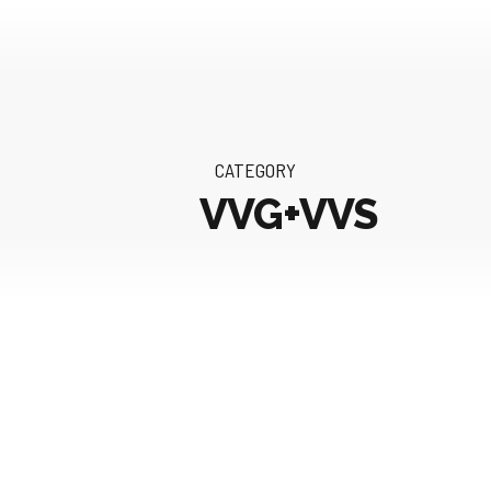
CATEGORY
VVG+VVS
Derechos laborales
género 2025