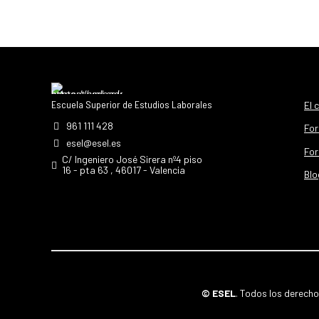
Escuela Superior de Estudios Laborales
El 
961 111 428
For
esel@esel.es
For
C/ Ingeniero José Sirera nº4 piso
16 - pta 63 , 46017 - Valencia
Blo
© ESEL
. Todos los derech