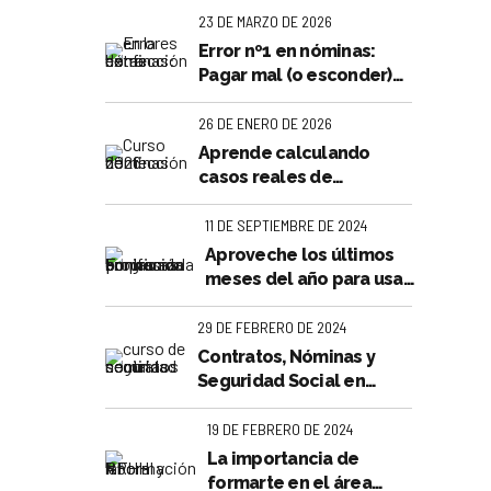
23 DE MARZO DE 2026
Error nº1 en nóminas:
Pagar mal (o esconder)
las horas extra
26 DE ENERO DE 2026
ing
Aprende calculando
casos reales de
confección de nóminas
11 DE SEPTIEMBRE DE 2024
Aproveche los últimos
meses del año para usar
su crédito de formación
bonificada FUNDAE
29 DE FEBRERO DE 2024
Contratos, Nóminas y
Seguridad Social en
Valencia
19 DE FEBRERO DE 2024
La importancia de
formarte en el área