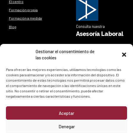
El centro
Formación propia
Formación a medida
Consulta nuestra
Blog
Asesoría Laboral
Síguenos
Gestionar el consentimiento de
las cookies
Síguenos en nuestras redes sociales y entérate de todo lo
que sucede en
ESEL
Para ofrecer las mejores experiencias, utilizamos tecnologías como las
cookies para almacenar y/o acceder a la información del dispositivo. El
consentimiento de estas tecnologías nos permitirá procesar datos como
el comportamiento de navegación o las identificaciones únicas en este
sitio. No consentir o retirar el consentimiento, puede afectar
negativamente a ciertas características y funciones.
Aceptar
Política de privacidad
|
Política de cookies
Denegar
© ESEL
. Todos los derechos reservados.