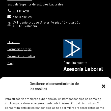
Escuela Superior de Estudios Laborales
961 111 428
esel@esel.es
C/ Ingeniero José Sirera nº4 piso 16 - pta 63 ,
46017 - Valencia
El centro
Formación propia
Formación a medida
Consulta nuestra
Blog
Asesoría Laboral
Síguenos
Gestionar el consentimiento de
las cookies
Síguenos en nuestras redes sociales y entérate de todo lo
que sucede en
ESEL
Para ofrecer las mejores experiencias, utilizamos tecnologías como las
cookies para almacenar y/o acceder a la información del dispositivo. El
consentimiento de estas tecnologías nos permitirá procesar datos como