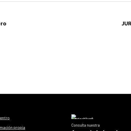
ero
JUR
centro
Consulta nuestra
mación propia