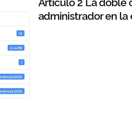
Articulo 2 La doble 
administrador en l
13
2.44 MB
1
iembre de 2025
iembre de 2025