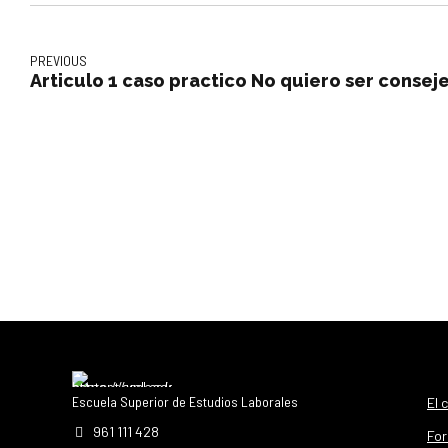
PREVIOUS
Articulo 1 caso practico No quiero ser consej
Escuela Superior de Estudios Laborales
El 
961 111 428
For