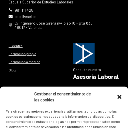
Escuela Superior de Estudios Laborales
961 111 428
esel@esel.es
C/ Ingeniero José Sirera nº4 piso 16 - pta 63 ,
46017 - Valencia
El centro
Formación propia
Formación a medida
Consulta nuestra
Blog
Asesoría Laboral
Síguenos
Gestionar el consentimiento de
las cookies
Síguenos en nuestras redes sociales y entérate de todo lo
que sucede en
ESEL
Para ofrecer las mejores experiencias, utilizamos tecnologías como las
cookies para almacenar y/o acceder a la información del dispositivo. El
consentimiento de estas tecnologías nos permitirá procesar datos como
el comportamiento de navegación o las identificaciones únicas en este