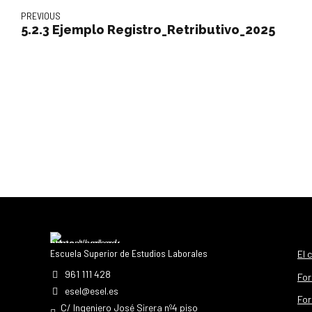
PREVIOUS
5.2.3 Ejemplo Registro_Retributivo_2025
Escuela Superior de Estudios Laborales
El 
961 111 428
For
esel@esel.es
For
C/ Ingeniero José Sirera nº4 piso