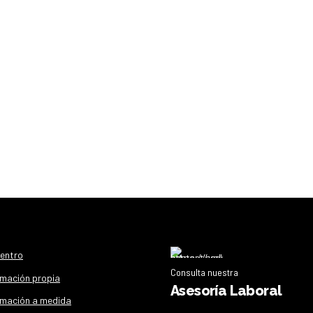
centro
Consulta nuestra
mación propia
Asesoría Laboral
mación a medida