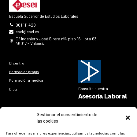
Escuela Superior de Estudios Laborales
961 111 428
esel@esel.es
C/ Ingeniero José Sirera nº4 piso 16 - pta 63 ,
46017 - Valencia
El centro
Formación propia
Formación a medida
Consulta nuestra
Blog
Asesoría Laboral
Síguenos
Gestionar el consentimiento de
las cookies
Síguenos en nuestras redes sociales y entérate de todo lo
que sucede en
ESEL
Para ofrecer las mejores experiencias, utilizamos tecnologías como las