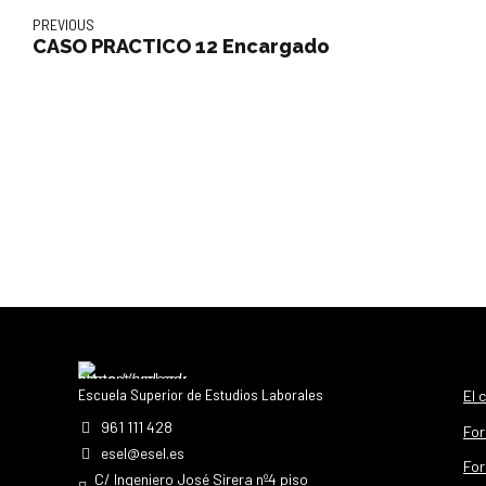
PREVIOUS
CASO PRACTICO 12 Encargado
Escuela Superior de Estudios Laborales
El 
961 111 428
For
esel@esel.es
For
C/ Ingeniero José Sirera nº4 piso