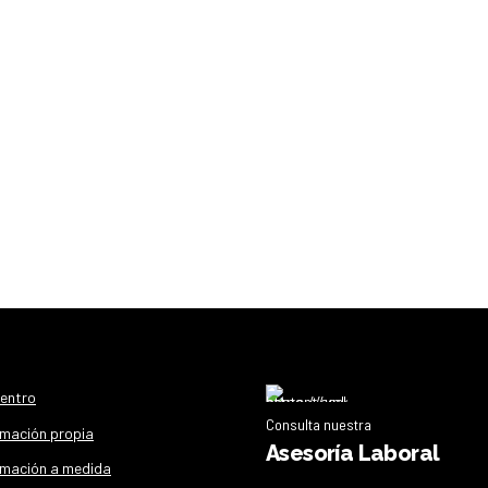
centro
Consulta nuestra
mación propia
Asesoría Laboral
mación a medida