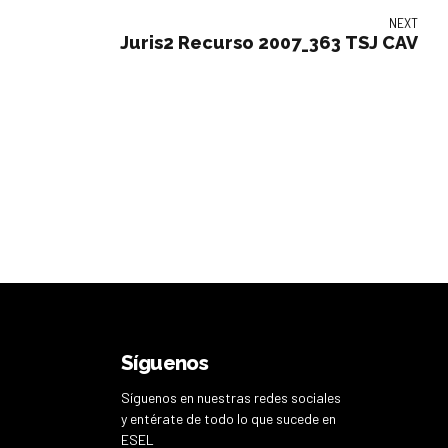
NEXT
Juris2 Recurso 2007_363 TSJ CAV
Síguenos
Síguenos en nuestras redes sociales
y entérate de todo lo que sucede en
ESEL