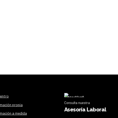
centro
Consulta nuestra
mación propia
Asesoría Laboral
mación a medida