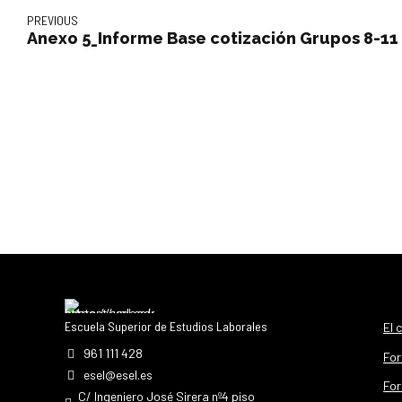
PREVIOUS
Anexo 5_Informe Base cotización Grupos 8-11
Escuela Superior de Estudios Laborales
El 
961 111 428
For
esel@esel.es
For
C/ Ingeniero José Sirera nº4 piso