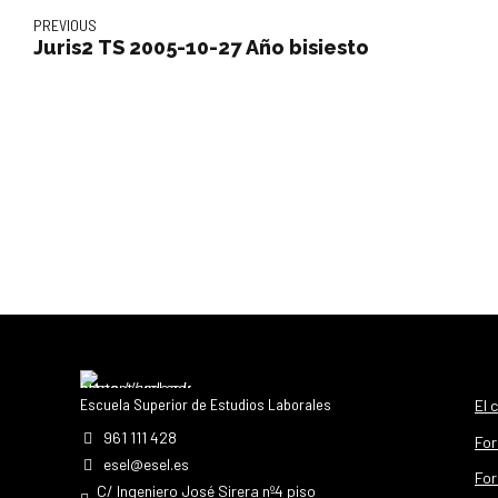
PREVIOUS
Juris2 TS 2005-10-27 Año bisiesto
Escuela Superior de Estudios Laborales
El 
961 111 428
For
esel@esel.es
For
C/ Ingeniero José Sirera nº4 piso