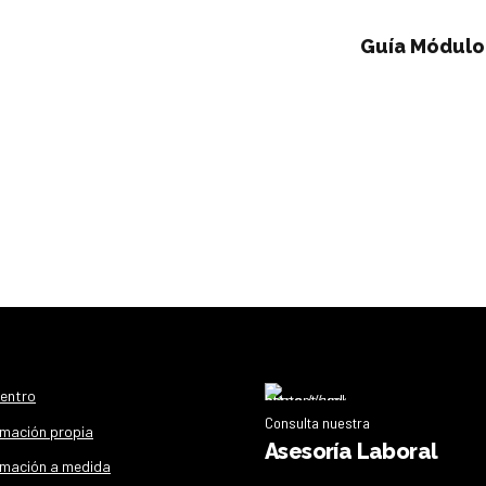
Guía Módulo 
centro
Consulta nuestra
mación propia
Asesoría Laboral
mación a medida