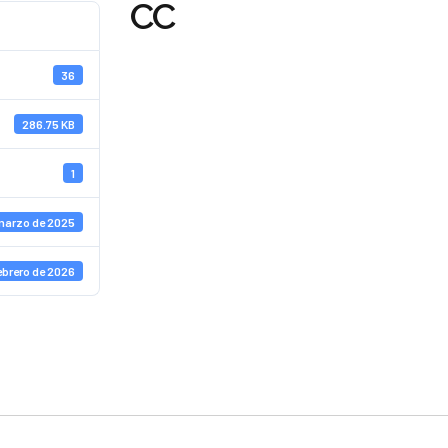
CC
36
286.75 KB
1
 marzo de 2025
ebrero de 2026