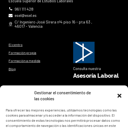
Escuela Superior de Estudios Laborales
961 111 428
esel@esel.es
C/ Ingeniero José Sirera nº4 piso 16 - pta 63 ,
46017 - Valencia
El centro
Formación propia
Formación a medida
Consulta nuestra
Blog
Asesoría Laboral
Síguenos
Gestionar el consentimiento de
las cookies
Síguenos en nuestras redes sociales y entérate de todo lo
que sucede en
ESEL
Para ofrecer las mejores experiencias, utilizamos tecnologías como las
cookies para almacenar y/o acceder a la información del dispositivo. El
consentimiento de estas tecnologías nos permitirá procesar datos como
el comportamiento de navegación o las identificaciones únicas en este