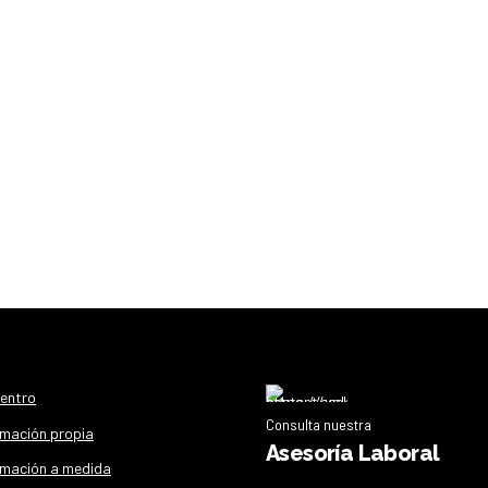
centro
Consulta nuestra
mación propia
Asesoría Laboral
mación a medida