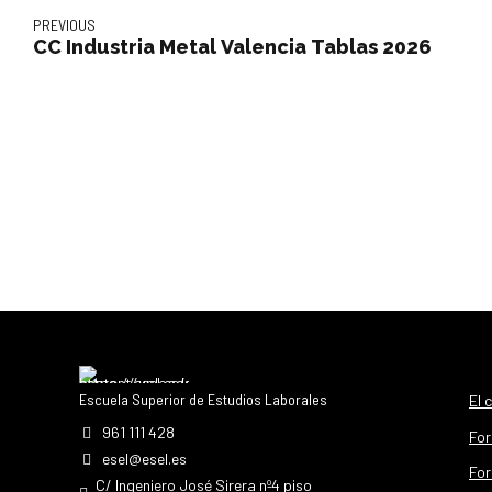
PREVIOUS
CC Industria Metal Valencia Tablas 2026
Escuela Superior de Estudios Laborales
El 
961 111 428
For
esel@esel.es
For
C/ Ingeniero José Sirera nº4 piso