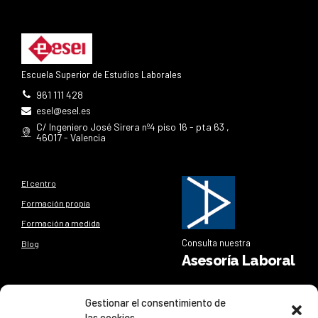
Escuela Superior de Estudios Laborales
961 111 428
esel@esel.es
C/ Ingeniero José Sirera nº4 piso 16 - pta 63 ,
46017 - Valencia
El centro
Formación propia
Formación a medida
Consulta nuestra
Blog
Asesoría Laboral
Síguenos
Gestionar el consentimiento de
las cookies