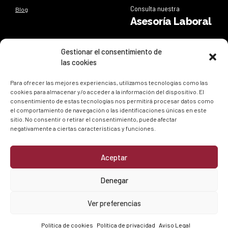
Consulta nuestra
Blog
Asesoría Laboral
Síguenos
Gestionar el consentimiento de
las cookies
Síguenos en nuestras redes sociales y entérate de todo lo
que sucede en
ESEL
Para ofrecer las mejores experiencias, utilizamos tecnologías como las
cookies para almacenar y/o acceder a la información del dispositivo. El
consentimiento de estas tecnologías nos permitirá procesar datos como
el comportamiento de navegación o las identificaciones únicas en este
sitio. No consentir o retirar el consentimiento, puede afectar
negativamente a ciertas características y funciones.
Aceptar
Política de privacidad
|
Política de cookies
Denegar
© ESEL
. Todos los derechos reservados.
Desarrollado por
David Crespo
Ver preferencias
Política de cookies
Política de privacidad
Aviso Legal