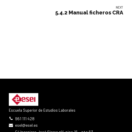
NEXT
5.4.2 Manual ficheros CRA
Escuela Superior de Estudios Laborales
961 111 428
esel@esel.es
C/ Ingeniero José Sirera nº4 piso 16 - pta 63 ,