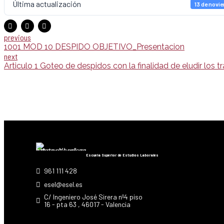
Última actualización
13 de novi
previous
1001 MOD 10 DESPIDO OBJETIVO_Presentacion
next
Articulo 1 Goteo de despidos con la finalidad de eludir los t
Escuela Superior de Estudios Laborales
961 111 428
esel@esel.es
C/ Ingeniero José Sirera nº4 piso
16 - pta 63 , 46017 - Valencia