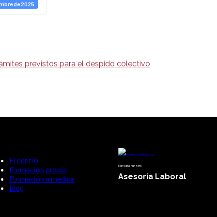
embre de 2025
rámites previstos para el despido colectivo
El centro
Consulta nuestra
Formación propia
Asesoría Laboral
Formación a medida
Blog