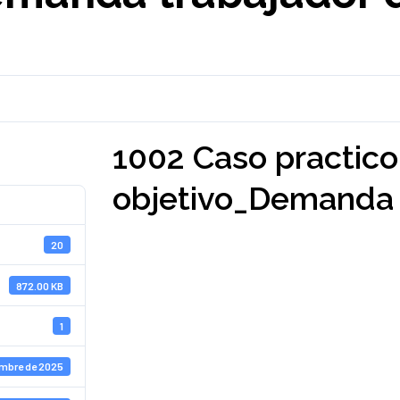
1002 Caso practico
objetivo_Demanda 
20
872.00 KB
1
embre de 2025