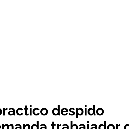
ractico despido
emanda trabajador 