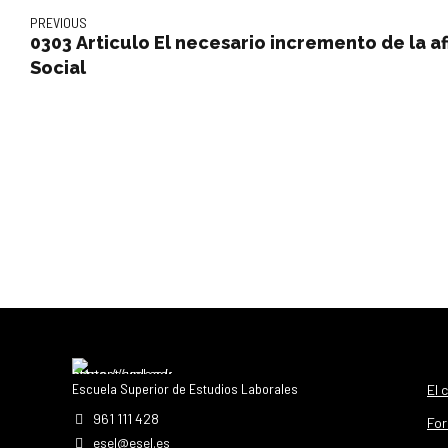
PREVIOUS
0303 Articulo El necesario incremento de la af
Social
Escuela Superior de Estudios Laborales
El 
961 111 428
For
esel@esel.es