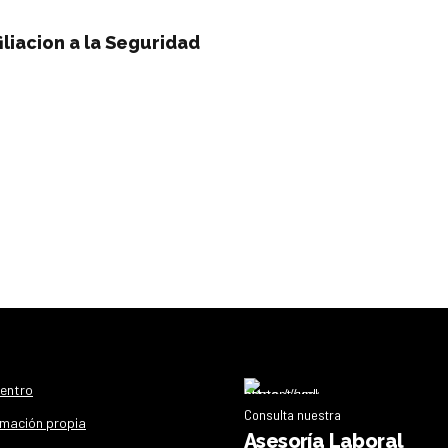
iliacion a la Seguridad
centro
Consulta nuestra
mación propia
Asesoría Laboral